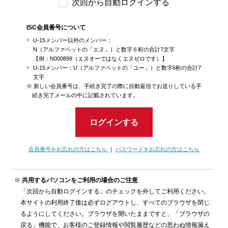
次回から自動ログインする
ISC会員番号について
U-15メンバー以外のメンバー：
N（アルファベットの「エヌ」）と数字６桁の合計7文字
【例：N000899（エヌオーではなくエヌゼロです）】
U-15メンバー：U（アルファベットの「ユー」）と数字6桁の合計7
文字
新しい会員番号は、手続き完了の際に自動返信でお送りしている手
続き完了メールの中に記載されています。
ログインする
会員番号をお忘れの方はこちら
｜
パスワードをお忘れの方はこちら
共用するパソコンをご利用の場合のご注意
「次回から自動ログインする」のチェックを外してご利用ください。
本サイトの利用終了後は必ずログアウトし、すべてのブラウザを閉じ
るようにしてください。ブラウザを開いたままですと、「ブラウザの
戻る」機能で、お客様のご登録情報や閲覧履歴などの思わぬ情報漏え