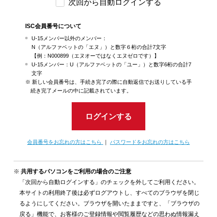
次回から自動ログインする
ISC会員番号について
U-15メンバー以外のメンバー：
N（アルファベットの「エヌ」）と数字６桁の合計7文字
【例：N000899（エヌオーではなくエヌゼロです）】
U-15メンバー：U（アルファベットの「ユー」）と数字6桁の合計7
文字
新しい会員番号は、手続き完了の際に自動返信でお送りしている手
続き完了メールの中に記載されています。
ログインする
会員番号をお忘れの方はこちら
｜
パスワードをお忘れの方はこちら
共用するパソコンをご利用の場合のご注意
「次回から自動ログインする」のチェックを外してご利用ください。
本サイトの利用終了後は必ずログアウトし、すべてのブラウザを閉じ
るようにしてください。ブラウザを開いたままですと、「ブラウザの
戻る」機能で、お客様のご登録情報や閲覧履歴などの思わぬ情報漏え