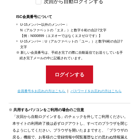
次回から自動ログインする
ISC会員番号について
U-15メンバー以外のメンバー：
N（アルファベットの「エヌ」）と数字６桁の合計7文字
【例：N000899（エヌオーではなくエヌゼロです）】
U-15メンバー：U（アルファベットの「ユー」）と数字6桁の合計7
文字
新しい会員番号は、手続き完了の際に自動返信でお送りしている手
続き完了メールの中に記載されています。
ログインする
会員番号をお忘れの方はこちら
｜
パスワードをお忘れの方はこちら
共用するパソコンをご利用の場合のご注意
「次回から自動ログインする」のチェックを外してご利用ください。
本サイトの利用終了後は必ずログアウトし、すべてのブラウザを閉じ
るようにしてください。ブラウザを開いたままですと、「ブラウザの
戻る」機能で、お客様のご登録情報や閲覧履歴などの思わぬ情報漏え