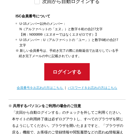
次回から自動ログインする
ISC会員番号について
U-15メンバー以外のメンバー：
N（アルファベットの「エヌ」）と数字６桁の合計7文字
【例：N000899（エヌオーではなくエヌゼロです）】
U-15メンバー：U（アルファベットの「ユー」）と数字6桁の合計7
文字
新しい会員番号は、手続き完了の際に自動返信でお送りしている手
続き完了メールの中に記載されています。
ログインする
会員番号をお忘れの方はこちら
｜
パスワードをお忘れの方はこちら
共用するパソコンをご利用の場合のご注意
「次回から自動ログインする」のチェックを外してご利用ください。
本サイトの利用終了後は必ずログアウトし、すべてのブラウザを閉じ
るようにしてください。ブラウザを開いたままですと、「ブラウザの
戻る」機能で、お客様のご登録情報や閲覧履歴などの思わぬ情報漏え