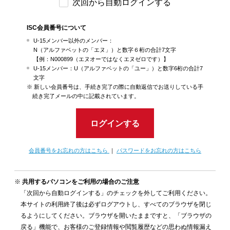
次回から自動ログインする
ISC会員番号について
U-15メンバー以外のメンバー：
N（アルファベットの「エヌ」）と数字６桁の合計7文字
【例：N000899（エヌオーではなくエヌゼロです）】
U-15メンバー：U（アルファベットの「ユー」）と数字6桁の合計7
文字
新しい会員番号は、手続き完了の際に自動返信でお送りしている手
続き完了メールの中に記載されています。
ログインする
会員番号をお忘れの方はこちら
｜
パスワードをお忘れの方はこちら
共用するパソコンをご利用の場合のご注意
「次回から自動ログインする」のチェックを外してご利用ください。
本サイトの利用終了後は必ずログアウトし、すべてのブラウザを閉じ
るようにしてください。ブラウザを開いたままですと、「ブラウザの
戻る」機能で、お客様のご登録情報や閲覧履歴などの思わぬ情報漏え