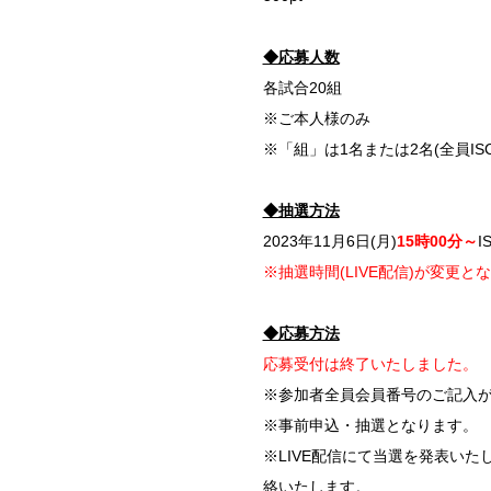
◆応募人数
各試合20組
※ご本人様のみ
※「組」は1名または2名(全員I
◆抽選方法
2023年11月6日(月)
15時00分～
I
※抽選時間(LIVE配信)が変更と
◆応募方法
応募受付は終了いたしました。
※参加者全員会員番号のご記入
※事前申込・抽選となります。
※LIVE配信にて当選を発表い
絡いたします。