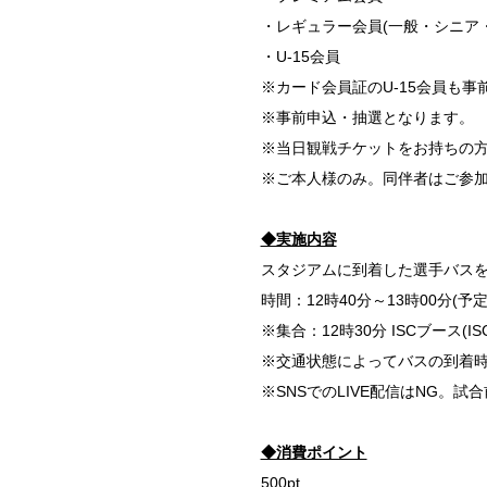
・レギュラー会員(一般・シニア
・U-15会員
※カード会員証のU-15会員も
※事前申込・抽選となります。
※当日観戦チケットをお持ちの
※ご本人様のみ。同伴者はご参加
◆実施内容
スタジアムに到着した選手バス
時間：12時40分～13時00分
※集合：12時30分 ISCブース
※交通状態によってバスの到着
※SNSでのLIVE配信はNG。
◆消費ポイント
500pt